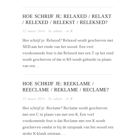
HOE SCHRIJF JE: RELAXED / RELAXT
/ RELEXED / RELEKST / RELEKSED?
12 maart 2014
· by
admin
· in
R
Hoe schrijf je: Relaxed? Relaxed wordt geschreven met
XED aan het einde van het woord. Een veel
voorkomende fout is dat Relaxed met een T op het eind
wordt geschreven of dat er KS wordt gebruikt in plaats
van een…
HOE SCHRIJF JE: REEKLAME /
REECLAME / REKLAME / RECLAME?
12 maart 2014
· by
admin
· in
R
Hoe schrijf je: Reclame? Reclame wordt geschreven
met een C in plaats van met een K. Een veel
voorkomende fout is dat Reclame met een K wordt
geschreven omdat er bij de uitspraak van het woord een
sterke K-klank ontstaat….