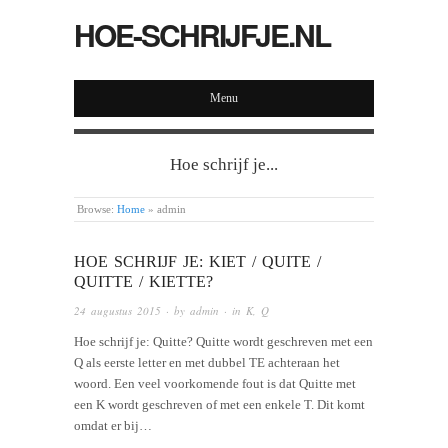
HOE-SCHRIJFJE.NL
Menu
Hoe schrijf je...
Browse:
Home
»
admin
HOE SCHRIJF JE: KIET / QUITE /
QUITTE / KIETTE?
24 augustus 2015
· by
admin
· in
K
,
Q
Hoe schrijf je: Quitte? Quitte wordt geschreven met een
Q als eerste letter en met dubbel TE achteraan het
woord. Een veel voorkomende fout is dat Quitte met
een K wordt geschreven of met een enkele T. Dit komt
omdat er bij…