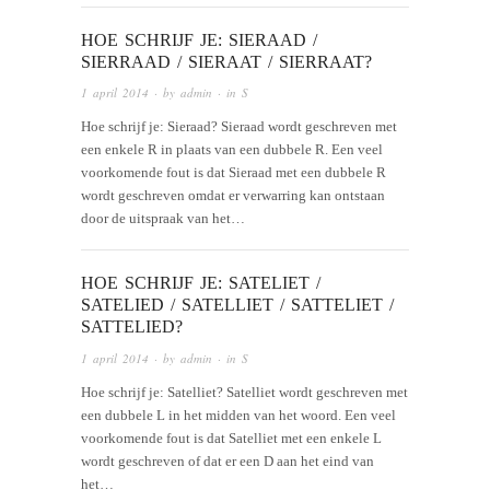
HOE SCHRIJF JE: SIERAAD /
SIERRAAD / SIERAAT / SIERRAAT?
1 april 2014
· by
admin
· in
S
Hoe schrijf je: Sieraad? Sieraad wordt geschreven met
een enkele R in plaats van een dubbele R. Een veel
voorkomende fout is dat Sieraad met een dubbele R
wordt geschreven omdat er verwarring kan ontstaan
door de uitspraak van het…
HOE SCHRIJF JE: SATELIET /
SATELIED / SATELLIET / SATTELIET /
SATTELIED?
1 april 2014
· by
admin
· in
S
Hoe schrijf je: Satelliet? Satelliet wordt geschreven met
een dubbele L in het midden van het woord. Een veel
voorkomende fout is dat Satelliet met een enkele L
wordt geschreven of dat er een D aan het eind van
het…