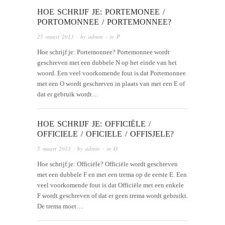
HOE SCHRIJF JE: PORTEMONEE /
PORTOMONNEE / PORTEMONNEE?
25 maart 2013
· by
admin
· in
P
Hoe schrijf je: Portemonnee? Portemonnee wordt
geschreven met een dubbele N op het einde van het
woord. Een veel voorkomende fout is dat Portemonnee
met een O wordt geschreven in plaats van met een E of
dat er gebruik wordt…
HOE SCHRIJF JE: OFFICIËLE /
OFFICIELE / OFICIELE / OFFISJELE?
5 maart 2013
· by
admin
· in
O
Hoe schrijf je: Officiële? Officiële wordt geschreven
met een dubbele F en met een trema op de eerste E. Een
veel voorkomende fout is dat Officiële met een enkele
F wordt geschreven of dat er geen trema wordt gebruikt.
De trema moet…