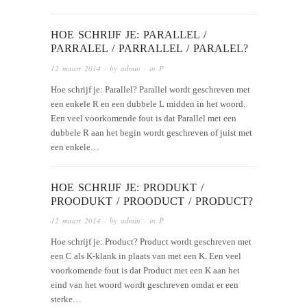
HOE SCHRIJF JE: PARALLEL /
PARRALEL / PARRALLEL / PARALEL?
12 maart 2014
· by
admin
· in
P
Hoe schrijf je: Parallel? Parallel wordt geschreven met
een enkele R en een dubbele L midden in het woord.
Een veel voorkomende fout is dat Parallel met een
dubbele R aan het begin wordt geschreven of juist met
een enkele…
HOE SCHRIJF JE: PRODUKT /
PROODUKT / PROODUCT / PRODUCT?
12 maart 2014
· by
admin
· in
P
Hoe schrijf je: Product? Product wordt geschreven met
een C als K-klank in plaats van met een K. Een veel
voorkomende fout is dat Product met een K aan het
eind van het woord wordt geschreven omdat er een
sterke…