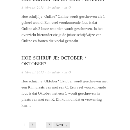
8 februari 2013
· by
admin
· in
O
Hoe schrijf je: Online? Online wordt geschreven als 1
geheel woord. Een veel voorkomende fout is dat
Online als 2 losse woorden wordt geschreven. In het
overzicht hieronder zie je de juiste schrijfwijze van
Online en fouten die veelal gemaakt…
HOE SCHRIJF JE: OCTOBER /
OKTOBER?
8 februari 2013
· by
admin
· in
O
Hoe schrijf je: Oktober? Oktober wordt geschreven met
een K in plaats van met een C. Een veel voorkomende
fout is dat Oktober met een C wordt geschreven in
plaats van met een K. Dit komt omdat er verwarring
kan…
1
2
…
7
Next →