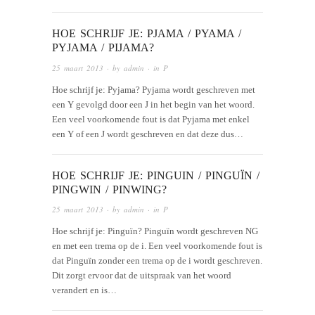
HOE SCHRIJF JE: PJAMA / PYAMA /
PYJAMA / PIJAMA?
25 maart 2013
· by
admin
· in
P
Hoe schrijf je: Pyjama? Pyjama wordt geschreven met
een Y gevolgd door een J in het begin van het woord.
Een veel voorkomende fout is dat Pyjama met enkel
een Y of een J wordt geschreven en dat deze dus…
HOE SCHRIJF JE: PINGUIN / PINGUÏN /
PINGWIN / PINWING?
25 maart 2013
· by
admin
· in
P
Hoe schrijf je: Pinguïn? Pinguïn wordt geschreven NG
en met een trema op de i. Een veel voorkomende fout is
dat Pinguïn zonder een trema op de i wordt geschreven.
Dit zorgt ervoor dat de uitspraak van het woord
verandert en is…