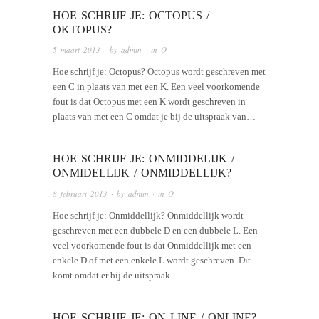
HOE SCHRIJF JE: OCTOPUS /
OKTOPUS?
5 maart 2013
· by
admin
· in
O
Hoe schrijf je: Octopus? Octopus wordt geschreven met
een C in plaats van met een K. Een veel voorkomende
fout is dat Octopus met een K wordt geschreven in
plaats van met een C omdat je bij de uitspraak van…
HOE SCHRIJF JE: ONMIDDELIJK /
ONMIDELLIJK / ONMIDDELLIJK?
8 februari 2013
· by
admin
· in
O
Hoe schrijf je: Onmiddellijk? Onmiddellijk wordt
geschreven met een dubbele D en een dubbele L. Een
veel voorkomende fout is dat Onmiddellijk met een
enkele D of met een enkele L wordt geschreven. Dit
komt omdat er bij de uitspraak…
HOE SCHRIJF JE: ON LINE / ONLINE?